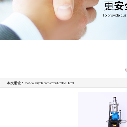
本文網址：
//www.shyeli.com/cpzs/html/20.html