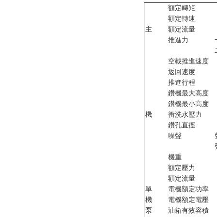
額定轉矩
額定轉速
主
額定流量
推進力
空載推進速度
返回速度
推進行程
鑽機最大高度
鑽機最小高度
機
衝洗水壓力
鑽孔直徑
噪聲
機重
額定壓力
額定流量
單
電機額定功率
機
電機額定電壓
泵
油箱有效容積