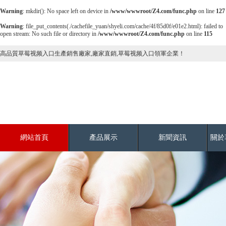
Warning
: mkdir(): No space left on device in
/www/wwwroot/Z4.com/func.php
on line
127
Warning
: file_put_contents(./cachefile_yuan/shyeli.com/cache/4f/85d0f/e01e2.html): failed to
open stream: No such file or directory in
/www/wwwroot/Z4.com/func.php
on line
115
高品質草莓视频入口生產銷售廠家,廠家直銷,草莓视频入口領軍企業！
網站首頁
產品展示
新聞資訊
關於