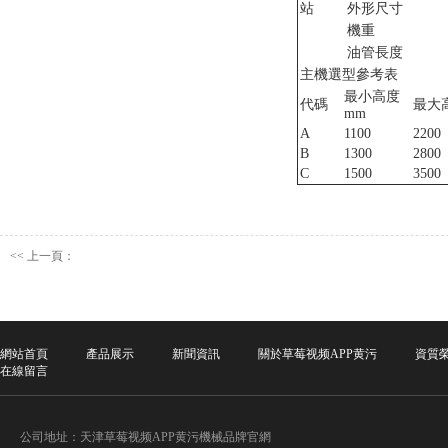
站
外形尺寸
機重
油管長度
主機選型參考表
最小高度
代碼
最大
mm
A
1100
2200
B
1300
2800
C
1500
3500
<<
上一頁：
網站首頁
產品展示
新聞資訊
關於草莓视频APP黄污
資質
在線留言
公司地址：天津草莓视频APP黄污機械品牌官網