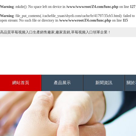
Warning
: mkdir(): No space left on device in
/www/wwwroot/Z4.com/func.php
on line
127
Warning
: file_put_contents(./cachefile_yuan/shyeli.com/cache/fe/41797/35cb5.html): failed to
open stream: No such file or directory in
/www/wwwroot/Z4.com/func.php
on line
115
高品質草莓视频入口生產銷售廠家,廠家直銷,草莓视频入口領軍企業！
網站首頁
產品展示
新聞資訊
關於