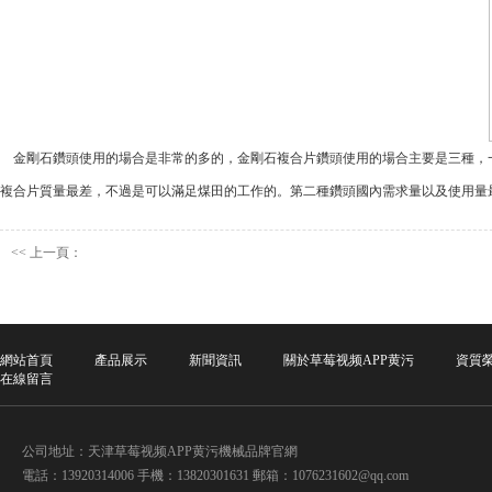
金剛石鑽頭使用的場合是非常的多的，金剛石複合片鑽頭使用的場合主要是三種，
複合片質量最差，不過是可以滿足煤田的工作的。第二種鑽頭國內需求量以及使用量
<<
上一頁：
網站首頁
產品展示
新聞資訊
關於草莓视频APP黄污
資質
在線留言
公司地址：天津草莓视频APP黄污機械品牌官網
電話：13920314006 手機：13820301631 郵箱：1076231602@qq.com