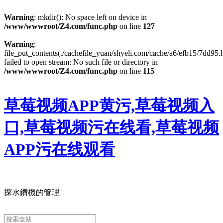
Warning
: mkdir(): No space left on device in
/www/wwwroot/Z4.com/func.php
on line
127
Warning
:
file_put_contents(./cachefile_yuan/shyeli.com/cache/a6/efb15/7dd95.h
failed to open stream: No such file or directory in
/www/wwwroot/Z4.com/func.php
on line
115
草莓视频APP黄污,草莓视频入
口,草莓视频污在线看,草莓视频
APP污在线观看
探水鑽機的管理