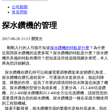
公司新聞
常見問答
探水鑽機的管理
2017-06-20 11:13 瀏覽
次
剛剛入行的人可能不知道
探水鑽機的特點是什麽
？為什麽
近期買探水鑽機的這麽多呢？探水鑽機的特點是什麽？探水鑽
機所具備的特點有哪些？想知道這些就追隨我腳步來吧，本人
將為您詳細解說。
探水鑽機在鑽孔時可以根據需要調整鑽架來改變鑽孔角度，
探水鑽機在鑽孔過程當中，可通過供水套座供水，能起到降
溫、降塵的作用，提高了作業的環境同時供水降溫也保護了機
器。探水鑽機的型號分為很多種，主要分為：ZLJ-400坑道鑽
機，ZLJ-400探水鑽機和ZLJ-400全方位坑道鑽機，請按照您的
需要選擇適合您的探水鑽機。探水鑽機是一種在采掘方麵使用
的工程類機械。
隨著不斷發展，探水鑽機市場的繁榮也是格外高速地，與此